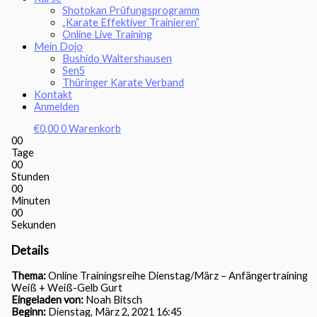
Shotokan Prüfungsprogramm
„Karate Effektiver Trainieren”
Online Live Training
Mein Dojo
Bushido Waltershausen
Sen5
Thüringer Karate Verband
Kontakt
Anmelden
€
0,00
0
Warenkorb
00
Tage
00
Stunden
00
Minuten
00
Sekunden
Details
Thema:
Online Trainingsreihe Dienstag/März – Anfängertraining
Weiß + Weiß-Gelb Gurt
Eingeladen von:
Noah Bitsch
Beginn:
Dienstag, März 2, 2021 16:45