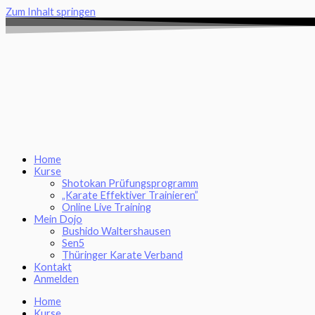
Zum Inhalt springen
Home
Kurse
Shotokan Prüfungsprogramm
„Karate Effektiver Trainieren”
Online Live Training
Mein Dojo
Bushido Waltershausen
Sen5
Thüringer Karate Verband
Kontakt
Anmelden
Home
Kurse