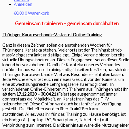
Anmelden
€
0,00
0
Warenkorb
Gemeinsam trainieren – gemeinsam durchhalten
Thüringer Karateverband e.V. startet Online-Training
Ganz in diesem Zeichen sollen die anstehenden Wochen für
Thüringens Karateka stehen.
Vielerorts ist der Trainingsbetrieb
massiv eingeschränkt und stillgelegt.
Einige Vereine bieten bereits
virtuelle Übungseinheiten an. Dieses Engagement sei an dieser Stell
lobend hervorzuheben.
Damit die Karateka unseres Verbandes
darüber hinaus weitere Trainingsmöglichkeiten besitzen, hat sich de
Thüringer Karateverband e.V. etwas Besonderes einfallen lassen.
Jede Woche erwartet euch ein neues Gesicht vor der Kamera, um
eine abwechslungsreiche Lehrgangsserie zu ermöglichen.
In
verschiedenen Online-Einheiten mit Trainern aus Thüringen habt ihr
ab dem 17.12.2020 – 30.04.21
(Feiertage ausgenommen) immer
donnerstags die Möglichkeit, an Karatetrainings des TKV
teilzunehmen! Diese Option wird euch kostenfrei zur Verfügung
gestellt.
Die Einheiten werden über
Train2Perform
Alles, was ihr für das Training zu Hause benötigt, ist
stattfinden.
ein Endgerät (Laptop, PC, Smartphone, Tablet etc.) mit
Verbindung zum Internet. Darüber hinaus wäre die Nutzung eine