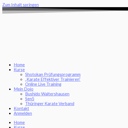
Zum Inhalt springen
Home
Kurse
Shotokan Prüfungsprogramm
„Karate Effektiver Trainieren”
Online Live Training
Mein Dojo
Bushido Waltershausen
Sen5
Thüringer Karate Verband
Kontakt
Anmelden
Home
Kurse