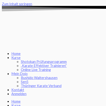
Zum Inhalt springen
Home
Kurse
Shotokan Prüfungsprogramm
„Karate Effektiver Trainieren”
Online Live Training
Mein Dojo
Bushido Waltershausen
Sen5
Thüringer Karate Verband
Kontakt
Anmelden
Home
Kurse