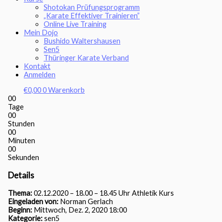
Shotokan Prüfungsprogramm
„Karate Effektiver Trainieren”
Online Live Training
Mein Dojo
Bushido Waltershausen
Sen5
Thüringer Karate Verband
Kontakt
Anmelden
€
0,00
0
Warenkorb
00
Tage
00
Stunden
00
Minuten
00
Sekunden
Details
Thema:
02.12.2020 – 18.00 – 18.45 Uhr Athletik Kurs
Eingeladen von:
Norman Gerlach
Beginn:
Mittwoch, Dez. 2, 2020 18:00
Kategorie:
sen5