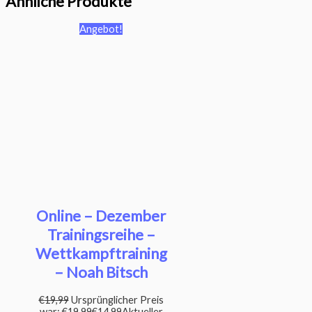
Ähnliche Produkte
Angebot!
Online – Dezember
Trainingsreihe –
Wettkampftraining
– Noah Bitsch
€
19,99
Ursprünglicher Preis
war: €19,99
€
14,99
Aktueller