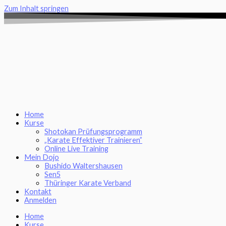
Zum Inhalt springen
Home
Kurse
Shotokan Prüfungsprogramm
„Karate Effektiver Trainieren”
Online Live Training
Mein Dojo
Bushido Waltershausen
Sen5
Thüringer Karate Verband
Kontakt
Anmelden
Home
Kurse