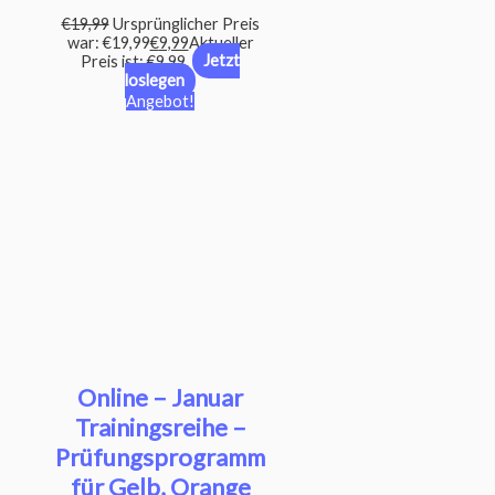
€
19,99
Ursprünglicher Preis
war: €19,99
€
9,99
Aktueller
Preis ist: €9,99.
Jetzt
loslegen
Angebot!
Online – Januar
Trainingsreihe –
Prüfungsprogramm
für Gelb, Orange