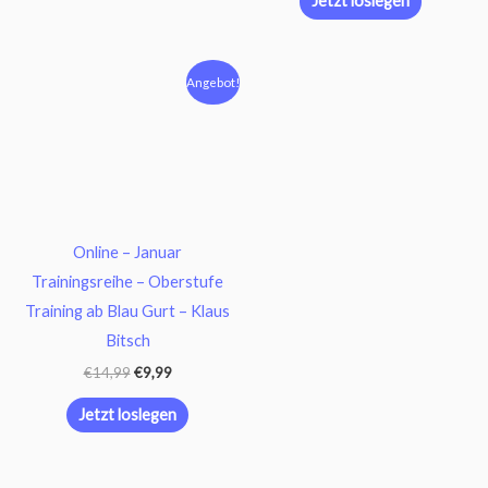
Jetzt loslegen
Ursprünglicher
Aktueller
Angebot!
Preis
Preis
war:
ist:
€14,99
€9,99.
Online – Januar
Trainingsreihe – Oberstufe
Training ab Blau Gurt – Klaus
Bitsch
€
14,99
€
9,99
Jetzt loslegen