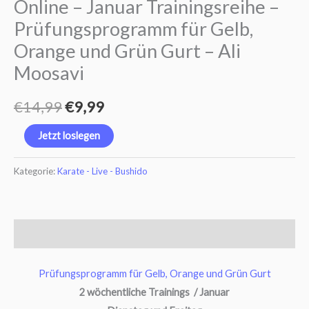
Online – Januar Trainingsreihe –
Gelb,
Prüfungsprogramm für Gelb,
Orange
Orange und Grün Gurt – Ali
und
Moosavi
Grün
Gurt
€
14,99
€
9,99
–
Ali
Jetzt loslegen
Moosavi
Menge
Kategorie:
Karate - Live - Bushido
Beschreibung
Prüfungsprogramm für Gelb, Orange und Grün Gurt
2 wöchentliche Trainings / Januar