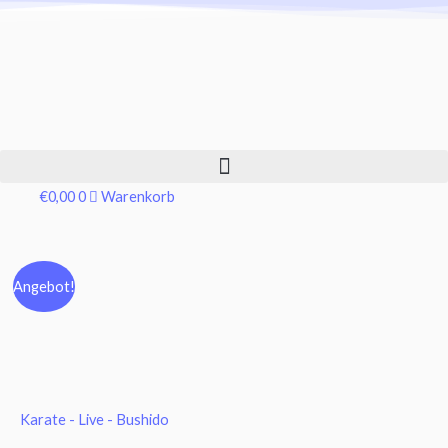
€
0,00
0
Warenkorb
Online
Ursprünglicher
Aktueller
Angebot!
–
Preis
Preis
Januar
Trainingsreihe
war:
ist:
-
€14,99
€9,99.
Prüfungsprogramm
Karate - Live - Bushido
für