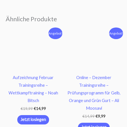
Ähnliche Produkte
Ursprünglicher
Aktueller
Ursprünglicher
Aktueller
Angebot!
Angebot!
Preis
Preis
Preis
Preis
war:
ist:
war:
ist:
€19,99
€14,99.
€14,99
€9,99.
Aufzeichnung Februar
Online – Dezember
Trainingsreihe –
Trainingsreihe –
Wettkampftraining – Noah
Prüfungsprogramm für Gelb,
Bitsch
Orange und Grün Gurt – Ali
Moosavi
€
19,99
€
14,99
€
14,99
€
9,99
Jetzt loslegen