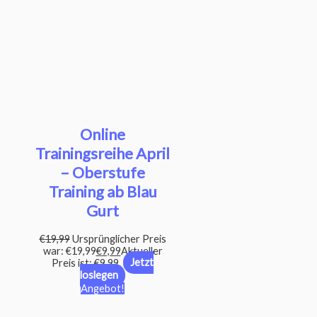
Online
Trainingsreihe April
– Oberstufe
Training ab Blau
Gurt
€
19,99
Ursprünglicher Preis
war: €19,99
€
9,99
Aktueller
Preis ist: €9,99.
Jetzt
loslegen
Angebot!