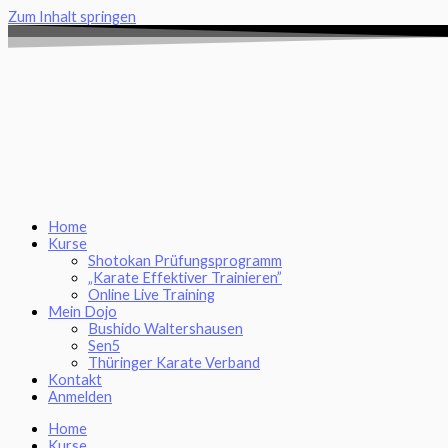
Zum Inhalt springen
Home
Kurse
Shotokan Prüfungsprogramm
„Karate Effektiver Trainieren”
Online Live Training
Mein Dojo
Bushido Waltershausen
Sen5
Thüringer Karate Verband
Kontakt
Anmelden
Home
Kurse