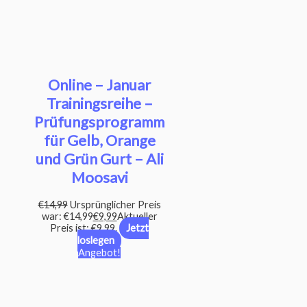
Online – Januar
Trainingsreihe –
Prüfungsprogramm
für Gelb, Orange
und Grün Gurt – Ali
Moosavi
€
14,99
Ursprünglicher Preis
war: €14,99
€
9,99
Aktueller
Preis ist: €9,99.
Jetzt
loslegen
Angebot!