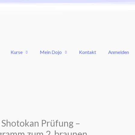
Kurse
Mein Dojo
Kontakt
Anmelden
Lektionen
2.
Kyu
–
Kihon
u Shotokan Prüfung –
gramm zum 2. braunen