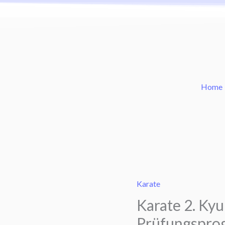
Home
Karate
2.
Kyu
Karate
Shotokan
Karate 2. Ky
Prüfung
Prüfungspro
–