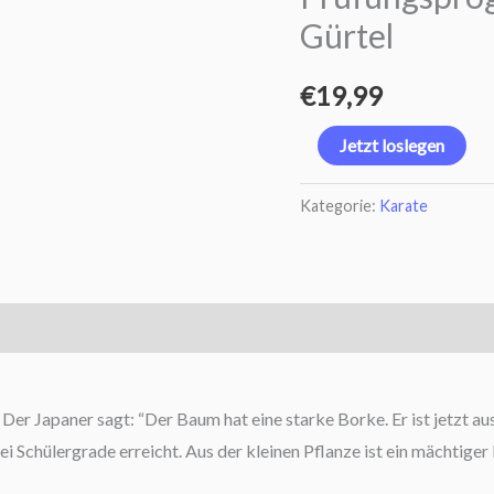
Gürtel
Prüfungsprogramm
zum
€
19,99
2.
braunen
Jetzt loslegen
Gürtel
Menge
Kategorie:
Karate
. Der Japaner sagt: “Der Baum hat eine starke Borke. Er ist jetzt
ei Schülergrade erreicht. Aus der kleinen Pflanze ist ein mächtig