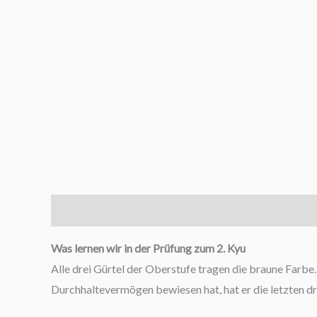
Prüfungsprogramm
zum
2.
braunen
Gürtel
Menge
Beschreibung
Was lernen wir in der Prüfung zum 2. Kyu
Alle drei Gürtel der Oberstufe tragen die braune Farbe
Durchhaltevermögen bewiesen hat, hat er die letzten dr