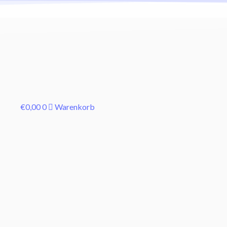
€
0,00
0
Warenkorb
Karate
2.
Kyu
Shotokan
Prüfung
–